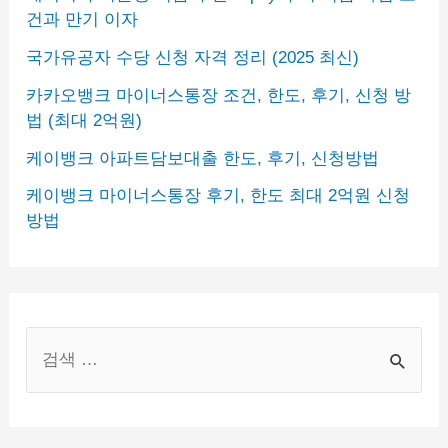
후
건과 만기 이자
기,
국가유공자 수당 신청 자격 정리 (2025 최신)
조
카카오뱅크 마이너스통장 조건, 한도, 후기, 신청 방
건
법 (최대 2억원)
및
케이뱅크 아파트담보대출 한도, 후기, 신청방법
신
케이뱅크 마이너스통장 후기, 한도 최대 2억원 신청
청
방법
방
법
(최
대
S
1
e
억
a
원
r