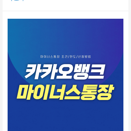
가
유
공
자
수
당
신
청
자
격
정
리
(2025
최