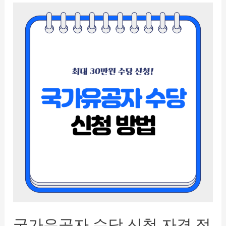
우
리
은
행
적
금
추
천!
Npay
우
리
적
금
국가유공자 수당 신청 자격 정
가