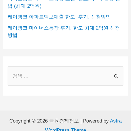
법 (최대 2억원)
조
케이뱅크 아파트담보대출 한도, 후기, 신청방법
건,
한
케이뱅크 마이너스통장 후기, 한도 최대 2억원 신청
방법
도,
후
기,
신
S
청
e
방
a
법
r
(최
c
대
2
h
Copyright © 2026 금융경제정보 | Powered by
Astra
억
WordPress Theme
f