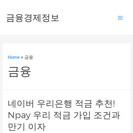
콘
텐
금융경제정보
Mai
츠
로
Men
건
너
Home
»
금융
뛰
금융
기
네이버 우리은행 적금 추천!
Npay 우리 적금 가입 조건과
만기 이자