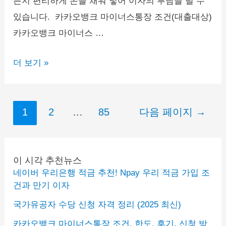
든지 편리하게 돈을 채워 넣어 이자의 부담을 덜 수
있습니다. 카카오뱅크 마이너스통장 조건(대출대상)
카카오뱅크 마이너스 …
카
더 보기 »
카
오
글
뱅
1
2
…
85
다음 페이지
→
페
크
이
마
지
이
이 시각 추천뉴스
네이버 우리은행 적금 추천! Npay 우리 적금 가입 조
매
너
건과 만기 이자
김
스
국가유공자 수당 신청 자격 정리 (2025 최신)
통
카카오뱅크 마이너스통장 조건, 한도, 후기, 신청 방
장