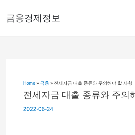
콘
금융경제정보
텐
츠
로
건
너
뛰
기
Home
»
금융
»
전세자금 대출 종류와 주의해야 할 사항
전세자금 대출 종류와 주의
2022-06-24