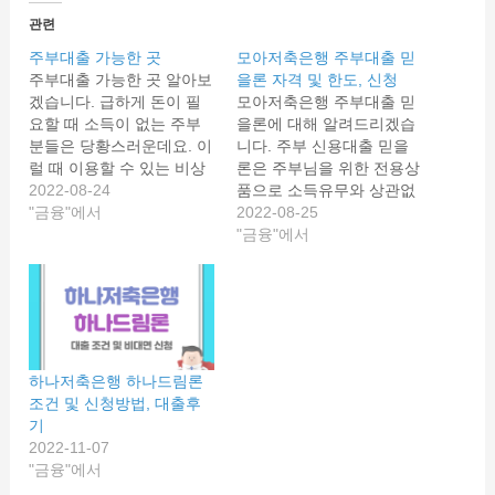
관련
주부대출 가능한 곳
모아저축은행 주부대출 믿
주부대출 가능한 곳 알아보
을론 자격 및 한도, 신청
겠습니다. 급하게 돈이 필
모아저축은행 주부대출 믿
요할 때 소득이 없는 주부
을론에 대해 알려드리겠습
분들은 당황스러운데요. 이
니다. 주부 신용대출 믿을
럴 때 이용할 수 있는 비상
론은 주부님을 위한 전용상
금 대출 알아보겠습니다.
2022-08-24
품으로 소득유무와 상관없
주부대출 가능한 곳 소득증
"금융"에서
이 자체조건만 충족하면 이
2022-08-25
빙이 힘든 주부의 경우 대
용할 수 있습니다. 모아저
"금융"에서
출을 하는 것은 쉽지가 않
축은행 주부대출 믿을론의
습니다. 최근 은행을 사칭
자격 및 한도, 신청방법까
하는 대출 등으로 피해가
지 살펴보겠습니다. 모아저
늘면서 대출에 대해 걱정이
축은행 주부대출 모아저축
많습니다. 대출은 어떤 상
은행 주부대출인 믿을론은
황에서도 꼼꼼하게 비교해
현명한 전업주부들을 위한
하나저축은행 하나드림론
보고 이용해야…
신용대출 상품입니다. 직접
조건 및 신청방법, 대출후
방문하지 않고 비대면으로
기
간편하게 신청 할 수 있어
2022-11-07
편리합니다. 대출대상 만
"금융"에서
19세 이상…