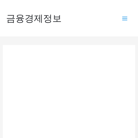
콘
텐
금융경제정보
Mai
츠
로
Men
건
너
뛰
기