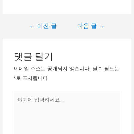
←
이전 글
다음 글
→
글
내
비
댓글 달기
게
이
이메일 주소는 공개되지 않습니다.
필수 필드는
션
*
로 표시됩니다
여
기
에
입
력