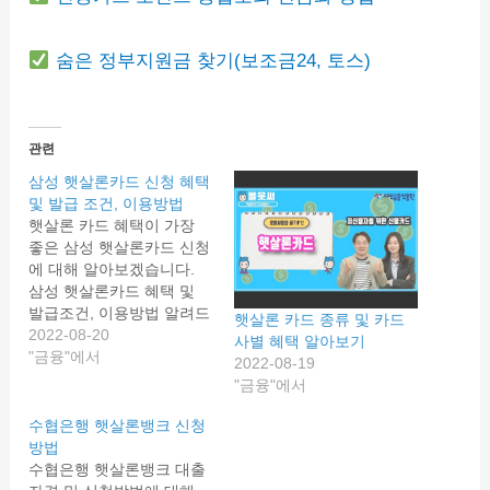
숨은 정부지원금 찾기(보조금24, 토스)
관련
삼성 햇살론카드 신청 혜택
및 발급 조건, 이용방법
햇살론 카드 혜택이 가장
좋은 삼성 햇살론카드 신청
에 대해 알아보겠습니다.
삼성 햇살론카드 혜택 및
발급조건, 이용방법 알려드
햇살론 카드 종류 및 카드
리겠습니다. 삼성 햇살론
2022-08-20
사별 혜택 알아보기
카드 삼성 햇살론 카드는
"금융"에서
2022-08-19
서민금융진흥원의 햇살론
"금융"에서
카드 보증약정 체결을 받은
분에 한해 신청이 가능하며
수협은행 햇살론뱅크 신청
유효기간이 남은 삼성카드
방법
의 개인 신용카드를 보유한
수협은행 햇살론뱅크 대출
회원은 발급이 제외됩니다.