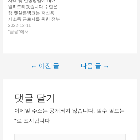
자격 및 신청방법에 대해
체크카드 소액기능을 이용
알려드리겠습니다.수협은
하는 고객 및 하애프사카드
행 햇살론뱅크는 저신용,
이용 고객도 포함됩니
저소득 근로자를 위한 정부
다. …
지원상품입니다. 수협은행
2022-12-11
의 햇살론뱅크 조건과 자격
"금융"에서
대상, 신청방법 등 궁금증
을 모두 해결해 드리겠습니
다. 먼저 햇살론뱅크에 대
해 간략히 알려드리겠습니
다. 햇살론뱅크는 21년 7월
←
이전 글
다음 글
→
글
26일에 출시되었으며 정책
서민금융상품(새희망홀씨,
내
미소금융, 근로자햇살론,
비
사업자햇살론, 햇살론15,
햇살론17, 바꿔드림론, 안
댓글 달기
게
전망대출, 안전망대출2, 햇
이
살론유스, 햇살론뱅크)을
이메일 주소는 공개되지 않습니다.
필수 필드는
이용했던 저신용, 저소득
션
서민이 부채 또는…
*
로 표시됩니다
여