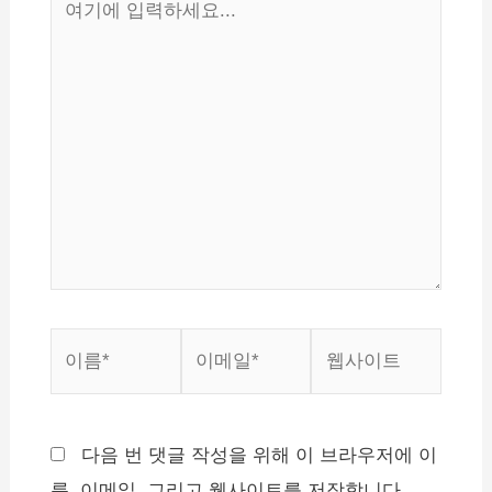
기
에
입
력
하
세
요...
이
이
웹
름
메
사
*
일
이
*
트
다음 번 댓글 작성을 위해 이 브라우저에 이
름, 이메일, 그리고 웹사이트를 저장합니다.