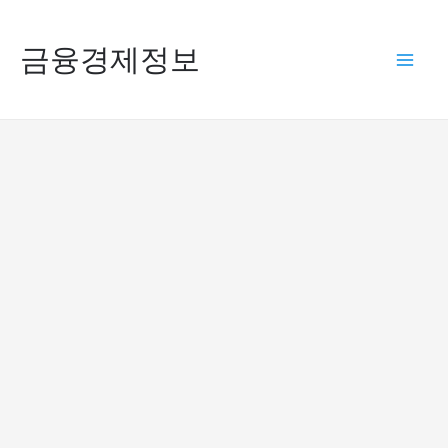
콘
텐
금융경제정보
Mai
츠
로
Men
건
너
뛰
기