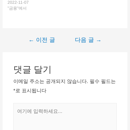
2022-11-07
"금융"에서
←
이전 글
다음 글
→
글
내
비
댓글 달기
게
이
이메일 주소는 공개되지 않습니다.
필수 필드는
션
*
로 표시됩니다
여
기
에