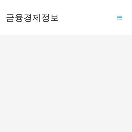
콘
텐
금융경제정보
Mai
츠
로
Men
건
너
뛰
기