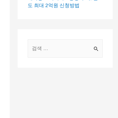
도 최대 2억원 신청방법
S
e
a
r
c
h
f
o