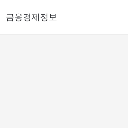
콘
금융경제정보
텐
츠
로
건
너
뛰
기