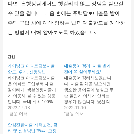
다면, 은행상담에서도 헷갈리지 않고 상담을 받으실
수 있을 겁니다. 다음 번에는 주택담보대출을 받아
주택 구입 시에 예산 정하는 법과 대출한도를 계산하
는 방법에 대해 알아보도록 하겠습니다.
관련
케이뱅크 아파트담보대출
대출용어 정리! 대출 받기
한도, 후기, 신청방법
전에 꼭 알아두세요!
케이뱅크 아파트담보대출
대출용어 정리해보겠습니
은 아파트 구입부터 대출
다. 대출을 처음 받으려면
갈아타기, 생활안정자금까
생소한 용어들이 낯설고 무
지 이용해 볼 수 있는 상품
슨 말인지 이해가 안되는
입니다. 국내 최초 100%
경우가 많습니다. 낯선 대
비대면 아파트 담보대출로
2022-12-18
출용어를 대출 전 알고 계
2022-11-10
지난 3년간 1조원이나 넘
"금융"에서
신 것과 모르고 받는 것은
"금융"에서
는 금액이 거래된 케이뱅크
차이가 있습니다. 대출용어
안심전환대출 자격조건, 금
아파트담보대출 조건, 한
살펴보겠습니다. 대출 종류
리 및 신청방법(3%대 고정
도, 금리, 신청방법 모두 알
신용대출 신용대출은 고객