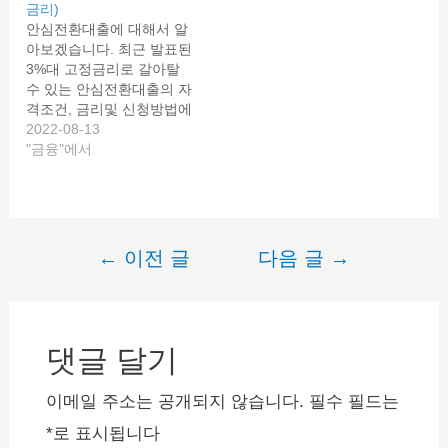
금리)
아보겠습니다. 케이뱅크
의 신용도를 판단하여 해주
안심전환대출에 대해서 알
아파트담보대출 케이뱅크
는 대출을 말합니다. 즉, 무
아보겠습니다. 최근 발표된
아파트담보대출은 아파틑
담보대출이라고 할 수 있습
3%대 고정금리로 갈아탈
구입하기 위한 구입자금 뿐
니다. 대출이자가 상대적으
수 있는 안심전환대출의 자
아니라 기존의 주택담보대
로 비싸고, 신용등급이 낮
격조건, 금리및 신청방법에
출갈아타기(대환대출)를
은 경우 대출금액에…
대해 알아보게습니다. 대출
2022-08-13
할 수 있습니다. 또한 가지
규모가 크고 변동금리 조건
"금융"에서
고 있는…
이 많은 주택관련 대출의
경우 금리 상승에 따라 대
출상환 부담이 증가하게 됩
니다. 지금 20년 후반기부
터 21년 사이에 20-30세대
←
이전 글
다음 글
→
글
들의 주택구입이 많았습니
다. 영혼까지 끌어올려 대
내
출을 받아 집을 마련했다는
비
영끌이라는 말이 나오기도
했습니다. 그러므로…
댓글 달기
게
이
이메일 주소는 공개되지 않습니다.
필수 필드는
션
*
로 표시됩니다