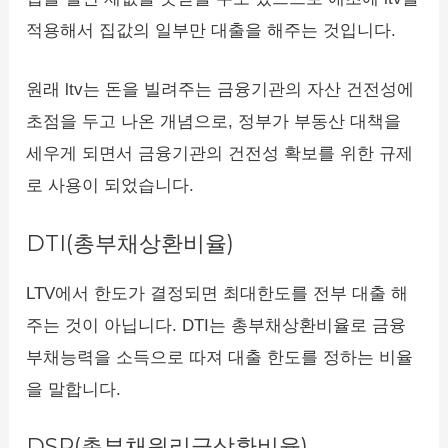
적용해서 집값의 일부만 대출을 해주는 것입니다.
원래 ltv는 돈을 빌려주는 금융기관의 자산 건전성에
초점을 두고 나온 개념으로, 정부가 부동산 대책을
세우게 되면서 금융기관의 건전성 확보를 위한 규제
로 사용이 되었습니다.
DTI(총부채상환비율)
LTV에서 한도가 결정되면 최대한도를 전부 대출 해
주는 것이 아닙니다. DTI는 총부채상환비율로 금융
부채능력을 소득으로 따져 대출 한도를 정하는 비율
을 말합니다.
DSR(총부채원리금상환비율)