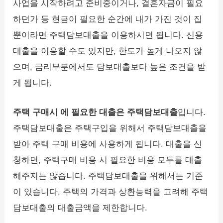
사업을 시작하려고 준비중이거나, 결혼자금이 필요
하던가 등 현금이 필요한 순간에 내가 가진 것이 집
뿐이라면 주택담보대출을 이용하시면 됩니다. 신용
대출을 이용할 수도 있지만, 한도가 높게 나오지 않
으며, 금리부분에서도 담보대출보다 높은 조건을 받
게 됩니다.
주택 구매시 에 필요한 대출은 주택담보대출
입니다.
주택담보대출은 주택구입을 위해서 주택담보대출을
받아 주택 구매 비용에 사용하게 됩니다. 대출을 신
청하면, 주택구매 비용 시 필요한 비용 모두를 대출
해주지는 않습니다. 주택담보대출을 위해서는 기준
이 있습니다. 주택의 가격과 상환능력을 고려해 주택
담보대출의 대출금액을 제한합니다.