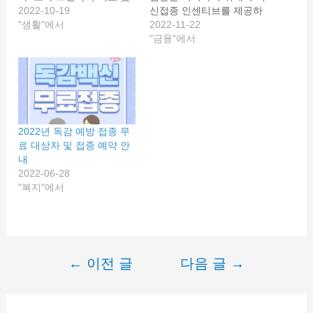
가격, 장단점까지 알아보도
2022-10-19
신접종 인센티브를 제공하
록 하겠습니다. 카셰어링
"생활"에서
기로 했습니다. 코로나 예
2022-11-22
쏘카 그린카 비교 카셰어링
방접종증명서 발급방법과
"금융"에서
서비스는 단순하게 차량 공
인센티브 혜택까지 살펴봅
유 서비스라고 말할 수 있
시다. 코로나 백신 접종 확
습니다. 차를 빌려 사용한
인서 발급방법 코로나 백신
다는 것이 렌터카와 유사하
접종을 완료하신 분은 접종
지만 동일한 서비스는 아닙
으로 인한 혜택을 받기 위
니다. 시간제 렌터카라고
해서나 기관에 접종증명을
2022년 독감 예방 접종 무
생각할 수 있지만 이를 넘
위한 기관제출용 백신 접종
료 대상자 및 접종 예약 안
어선 차량대여의…
확인서 발급이 필요합니다.
내
코로나 백신 접종 확인서
2022-06-28
출력…
"복지"에서
←
이전 글
다음 글
→
글
내
비