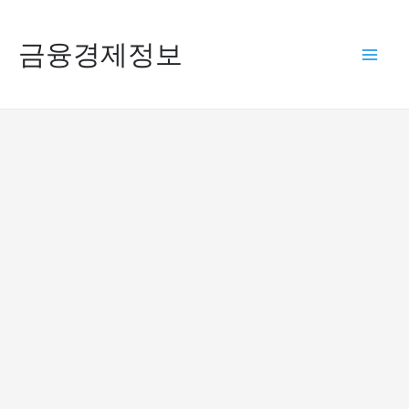
콘
텐
금융경제정보
Mai
츠
로
Men
건
너
뛰
기