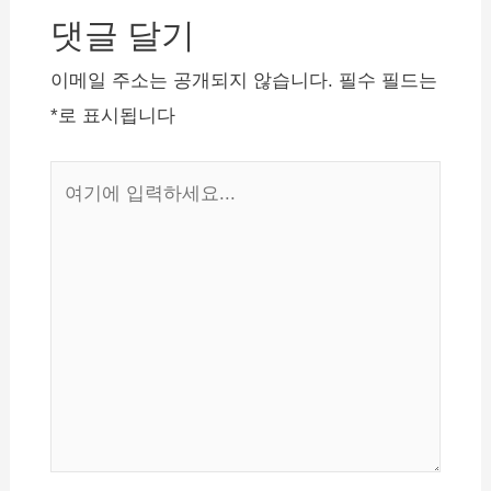
댓글 달기
게
이
이메일 주소는 공개되지 않습니다.
필수 필드는
션
*
로 표시됩니다
여
기
에
입
력
하
세
요...