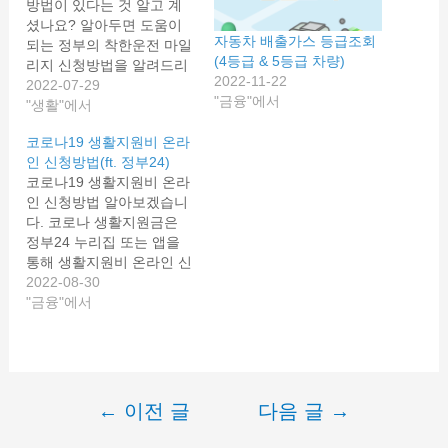
방법이 있다는 것 알고 계
셨나요? 알아두면 도움이
자동차 배출가스 등급조회
되는 정부의 착한운전 마일
(4등급 & 5등급 차량)
리지 신청방법을 알려드리
2022-11-22
겠습니다. 최근 우회전 시
2022-07-29
"금융"에서
일시 정지 위반을 할 경우
"생활"에서
단속 대상이 되며, 안전 속
코로나19 생활지원비 온라
도 5030 정책 등 새로운 정
인 신청방법(ft. 정부24)
책이 계속 시행되고 있습니
코로나19 생활지원비 온라
다. 교통 법규를 위반 해서
인 신청방법 알아보겠습니
는 안되지만, 어쩔 수 없는
다. 코로나 생활지원금은
상황으로 법규를 위반하게
정부24 누리집 또는 앱을
되었다면…
통해 생활지원비 온라인 신
청이 가능합니다. 자세한
2022-08-30
생활지원금 온라인 신청방
"금융"에서
법 및 지급액 알려드리겠습
니다. 코로나19 생활지원
비 코로나19로 입원, 격리
가 발생하면 정부에서 지원
하는 생활지원을 받을 수
←
이전 글
다음 글
→
글
있습니다. 코로나19로 입
원, 격리 통지서를 받은 사
내