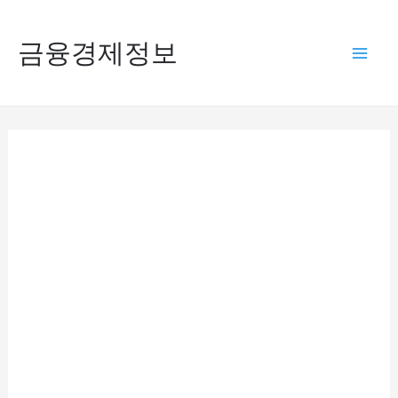
콘
텐
금융경제정보
Mai
츠
로
Men
건
너
뛰
기