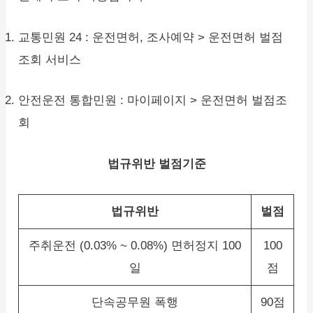
교통민원 24 : 운전면허, 조사예약 > 운전면허 벌점
조회 서비스
안전운전 통합민원 : 마이페이지 > 운전면허 벌점조
회
법규위반 벌점기준
법규위반
벌점
주취운전 (0.03% ~ 0.08%) 면허정지 100
100
일
점
단속공무원 폭행
90점