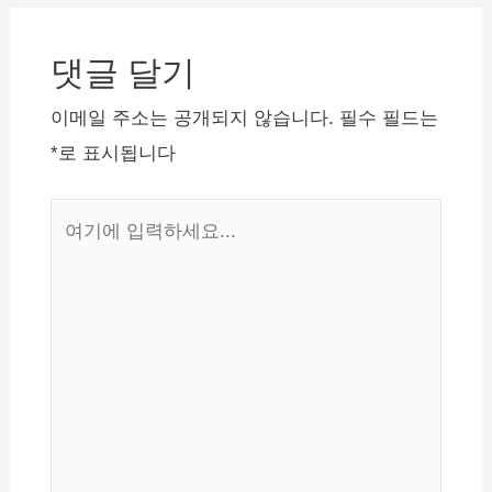
람은 생활지원금 또는 유급
비
휴가비용을 지원받을 수 있
습니다. 생활지원비 / 유급
댓글 달기
게
휴가비용…
이
이메일 주소는 공개되지 않습니다.
필수 필드는
션
*
로 표시됩니다
여
기
에
입
력
하
세
요...