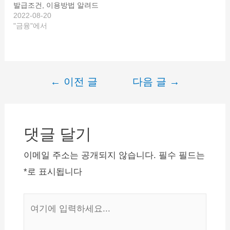
발급조건, 이용방법 알려드
리겠습니다. 삼성 햇살론
2022-08-20
카드 삼성 햇살론 카드는
"금융"에서
서민금융진흥원의 햇살론
카드 보증약정 체결을 받은
분에 한해 신청이 가능하며
유효기간이 남은 삼성카드
의 개인 신용카드를 보유한
←
이전 글
다음 글
→
글
회원은 발급이 제외됩니다.
체크카드 소액기능을 이용
내
하는 고객 및 하애프사카드
비
이용 고객도 포함됩니
다. …
댓글 달기
게
이
이메일 주소는 공개되지 않습니다.
필수 필드는
션
*
로 표시됩니다
여
기