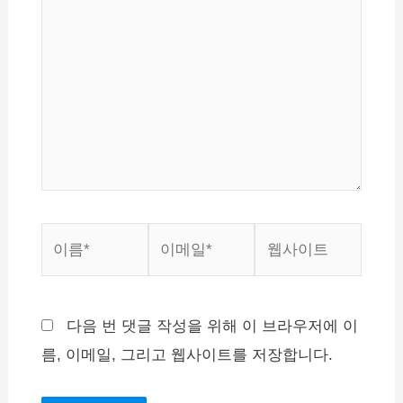
에
입
력
하
세
요...
이
이
웹
름
메
사
*
일
이
*
트
다음 번 댓글 작성을 위해 이 브라우저에 이
름, 이메일, 그리고 웹사이트를 저장합니다.