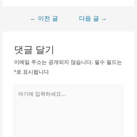
책이 계속 시행되고 있습니
다. 교통 법규를 위반 해서
는 안되지만, 어쩔 수 없는
←
이전 글
다음 글
→
글
상황으로 법규를 위반하게
되었다면…
내
비
댓글 달기
게
이
이메일 주소는 공개되지 않습니다.
필수 필드는
션
*
로 표시됩니다
여
기
에
입
력