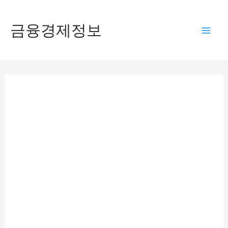
콘
텐
금융경제정보
Mai
츠
로
Men
건
너
뛰
기