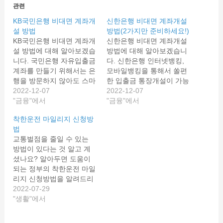
관련
KB국민은행 비대면 계좌개
신한은행 비대면 계좌개설
설 방법
방법(2가지만 준비하세요!)
KB국민은행 비대면 계좌개
신한은행 비대면 계좌개설
설 방법에 대해 알아보겠습
방법에 대해 알아보겠습니
니다. 국민은행 자유입출금
다. 신한은행 인터넷뱅킹,
계좌를 만들기 위해서는 은
모바일뱅킹을 통해서 쏠편
행을 방문하지 않아도 스마
한 입출금 통장개설이 가능
트폰으로 간편 개설이 가능
2022-12-07
합니다. 별도 제출 서류 없
2022-12-07
합니다. 국민은행 비대면
"금융"에서
이 스마트폰과 몇가지만 준
"금융"에서
계좌개설 방법을 통해 입출
비하시면 간편하게 계좌개
착한운전 마일리지 신청방
금통장을 발급받고 다양한
설이 가능합니다. 신한은
법
수수료혜택까지 받아봅시
행 비대면 계좌개설 신한은
교통벌점을 줄일 수 있는
다. KB국민은행 비대면 계
행의 비대면 계좌 개설 가
방법이 있다는 것 알고 계
좌개설 국민은행 비대면 계
능한 통장의 명칭은 쏠편한
셨나요? 알아두면 도움이
좌 개설 가능한 통장의 명
입출금 통장입니다. 쏠편한
되는 정부의 착한운전 마일
칭은 KB국민ONE통장입니
입출금 통장은 모바일, 인
리지 신청방법을 알려드리
다. 국민 One통장은 은행
터넷뱅킹 등의 이체수수료
겠습니다. 최근 우회전 시
2022-07-29
거래실적에 따라 다양한 수
및 신한은행 CD/ATM 인출
일시 정지 위반을 할 경우
"생활"에서
수료 면제 서비스를 받을
수수료, 타행자동이체 수수
단속 대상이 되며, 안전 속
수 있는…
료까지…
도 5030 정책 등 새로운 정