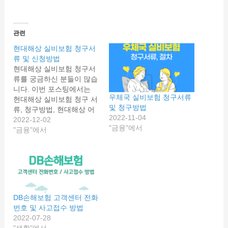
관련
현대해상 실비보험 청구서
류 및 신청방법
현대해상 실비보험 청구서
류를 궁금하신 분들이 많습
니다. 이번 포스팅에서는
우체국 실비보험 청구서류
현대해상 실비보험 청구 서
및 청구방법
류, 청구방법, 현대해상 어
2022-11-04
린이 보험 실비 청구, 신청
2022-12-02
"금융"에서
방법 등 관련내용 정리해드
"금융"에서
리겠습니다. 현대해상 실
비보험 청구 현대해상 실비
보험 가입한 분들이 꽤 많
습니다. 특히 현대해상은
태아보험으로 유명하며, 어
린이 보험으로도 많은 고객
DB손해보험 고객센터 전화
을 보유하고 있습니다. 실
번호 및 사고접수 방법
비보험 청구는 서류만 간단
2022-07-28
히 기억하고 있으면 어렵지
"생활"에서