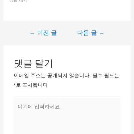
않게 신청이…
←
이전 글
다음 글
→
글
내
비
댓글 달기
게
이
이메일 주소는 공개되지 않습니다.
필수 필드는
션
*
로 표시됩니다
여
기
에
입