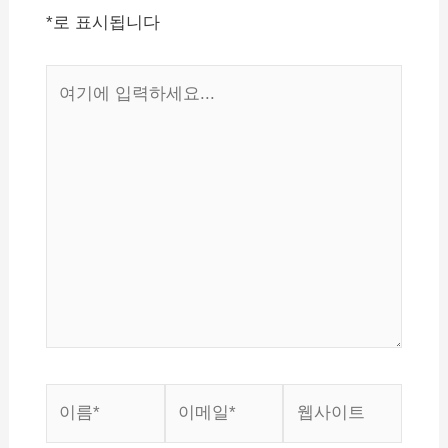
션
*
로 표시됩니다
여
기
에
입
력
하
세
요...
이
이
웹
름
메
사