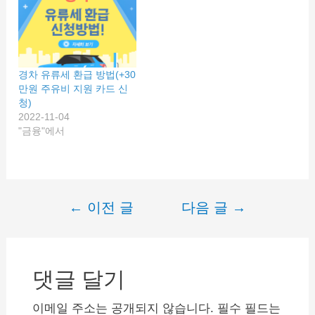
BC 시발 카드는 발음에 유
의해야 할 듯한 재미난 이
름의 카드입니다. 워크맨들
을 위해서 워크맨과 BC카
드의 콜라보로 만들어진,
경차 유류세 환급 방법(+30
새로운 출발을 응원하는
만원 주유비 지원 카드 신
BC시발(始發)카드입니다.
청)
디자인도 4가지로 나뉘어
2022-11-04
져 카드 발급 신청 시…
"금융"에서
←
이전 글
다음 글
→
글
내
비
댓글 달기
게
이
이메일 주소는 공개되지 않습니다.
필수 필드는