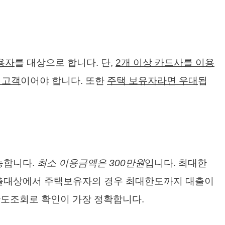
용자
를 대상으로 합니다. 단,
2개 이상 카드사를 이용
 고객
이어야 합니다. 또한
주택 보유자라면 우대
됩
능합니다.
최소 이용금액은 300만원
입니다. 최대한
대출대상에서 주택보유자의 경우 최대한도까지 대출이
한도조회로 확인이 가장 정확합니다.