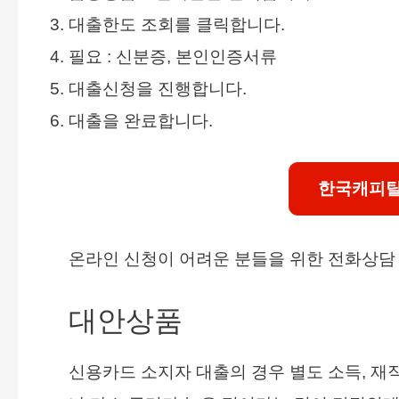
대출한도 조회를 클릭합니다.
필요 : 신분증, 본인인증서류
대출신청을 진행합니다.
대출을 완료합니다.
한국캐피탈
온라인 신청이 어려운 분들을 위한 전화상담
대안상품
신용카드 소지자 대출의 경우 별도 소득, 재