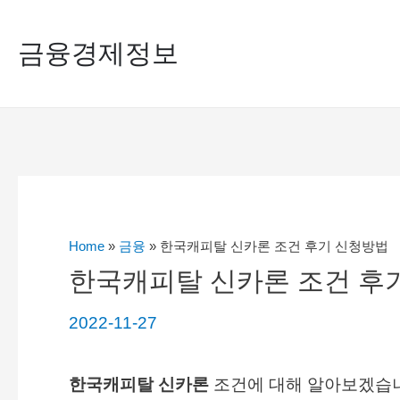
콘
금융경제정보
텐
츠
로
건
너
뛰
기
Home
»
금융
»
한국캐피탈 신카론 조건 후기 신청방법
한국캐피탈 신카론 조건 후
2022-11-27
한국캐피탈 신카론
조건에 대해 알아보겠습니