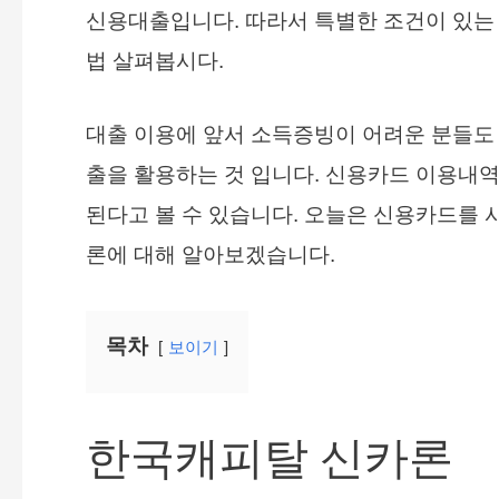
신용대출입니다. 따라서 특별한 조건이 있는 
법 살펴봅시다.
대출 이용에 앞서 소득증빙이 어려운 분들도
출을 활용하는 것 입니다. 신용카드 이용내
된다고 볼 수 있습니다. 오늘은 신용카드를 
론에 대해 알아보겠습니다.
목차
보이기
한국캐피탈 신카론