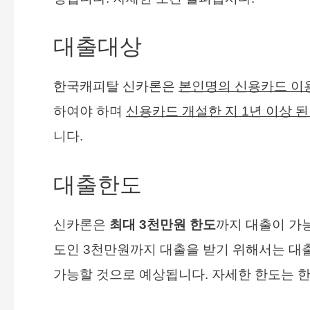
대출대상
한국캐피탈 신카론은
본인명의 신용카드 이
하여야 하며
신용카드 개설한 지 1년 이상 된
니다.
대출한도
신카론은
최대 3천만원 한도
까지 대출이 가
도인 3천만원까지 대출을 받기 위해서는 
가능할 것으로 예상됩니다. 자세한 한도는 