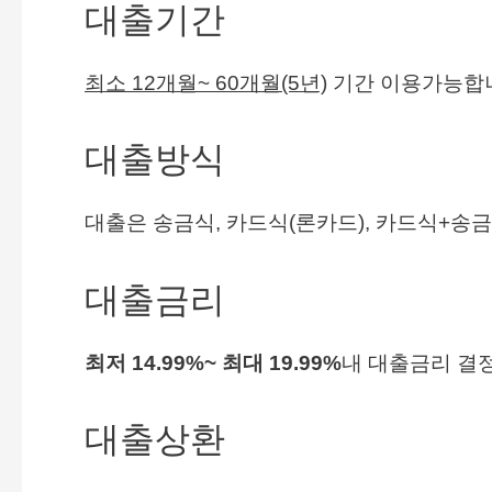
대출기간
최소 12개월~ 60개월(5년)
기간 이용가능합
대출방식
대출은 송금식, 카드식(론카드), 카드식+송
대출금리
최저 14.99%~ 최대 19.99%
내 대출금리 결
대출상환