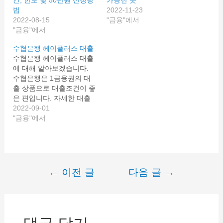
건, 한도 및 50만원 신청방
가능한 곳
법
2022-11-23
2022-08-15
"금융"에서
"금융"에서
수협은행 헤이플러스 대출
수협은행 헤이플러스 대출
에 대해 알아보겠습니다.
수협은행은 1금융권의 대
출 상품으로 대출조건이 좋
은 편입니다. 자세한 대출
대상 및 조건과 신청방법
2022-09-01
알려드리겠습니다. 수협은
"금융"에서
행 헤이플러스 대출 수협은
행 헤이(Hey)플러스대출은
모바일로 간편하게 신청이
가능한 상품입니다. 1금융
권인 수협은행의 상품이여
←
이전 글
다음 글
→
글
서 대출 신청 시 신용점수
에 영향이 별도 없으며, 중
내
도상환수수료가 없어 대출
비
상환에 유리합니다. 또한
모바일로 간편하게 신청 가
게