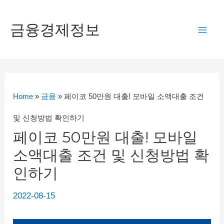
콘
텐
금융경제정보
Mai
츠
로
Men
건
너
Home
»
금융
»
페이코 50만원 대출! 모바일 소액대출 조건
뛰
및 신청방법 확인하기
기
페이코 50만원 대출! 모바일
소액대출 조건 및 신청방법 확
인하기
2022-08-15