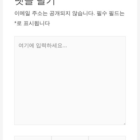
댓글 달기
능한 것이 장점입니다.…
이
이메일 주소는 공개되지 않습니다.
필수 필드는
션
*
로 표시됩니다
여
기
에
입
력
하
세
요...