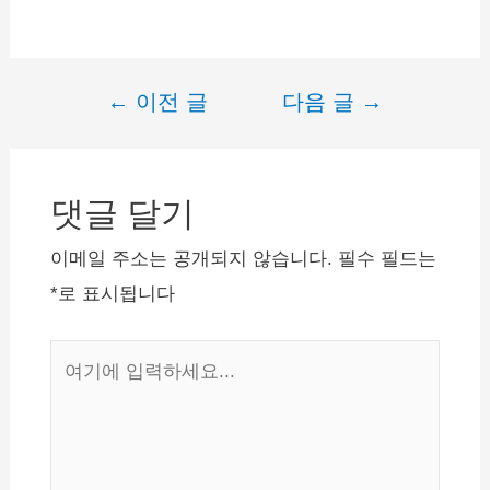
편대출이 가능합니다. …
←
이전 글
다음 글
→
글
내
비
댓글 달기
게
이
이메일 주소는 공개되지 않습니다.
필수 필드는
션
*
로 표시됩니다
여
기
에
입