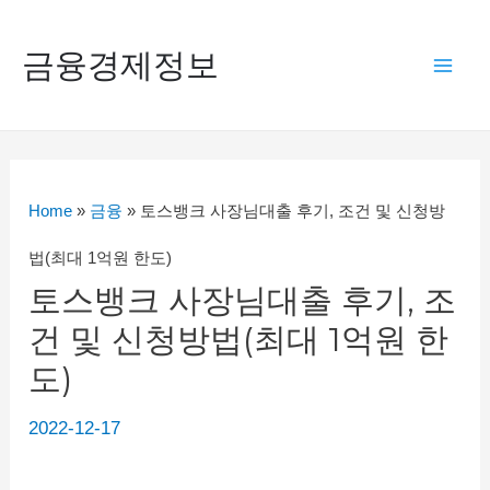
콘
텐
금융경제정보
Mai
츠
로
Men
건
너
Home
»
금융
»
토스뱅크 사장님대출 후기, 조건 및 신청방
뛰
법(최대 1억원 한도)
기
토스뱅크 사장님대출 후기, 조
건 및 신청방법(최대 1억원 한
도)
2022-12-17