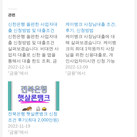
관련
신한은행 쏠편한 사업자대
케이뱅크 사장님대출 조건,
출 신청방법 및 대출조건
후기, 신청방법
신한은행 쏠편한 사업자대
케이뱅크 사장님대출에 대
출 신청방법 및 대출조건
해 살펴보겠습니다. 케이뱅
살펴보겠습니다. 비대면 사
크의 최대 1억원까지 사장
업자 대출로 신한 쏠 앱을
님을 위한 신용대출로, 개
통해서 대출 한도 조회, 금
인사업자이시면 신청 가능
리 조회가 가능한 신용대출
2022-12-14
합니다. 자세한 케이뱅크
2022-12-09
입니다. 쏠편한 사업자대출
"금융"에서
사장님대출의 조건과 신청
"금융"에서
의 대출조건 및 대출자격,
방법 살펴봅시다. 케이뱅
대출 최대한도, 신청방법까
크 사장님대출 케이뱅크 사
지 알려드립니다. 신한은행
장님대출은 넉넉한 한도가
쏠편한 사업자대출 신한은
매력적인 개인사업자 대출
행 쏠편한 사업자대출은 신
입니다. 최대 1억원까지 최
한은행이 주거래 은행이 아
장 10년동안 부담없이 이
전북은행 햇살론뱅크 신청
니어도 소득이 있는 개인사
용할 수 있습니다. 큰 한도
조건 후기(최대 2,000만원)
업자라면 담보없이 신용을
와 대출기간이 부담이 없어
2022-11-19
담보로 최대 1억원까지 대
사업에만 더욱 열중할 수
"금융"에서
출이 가능한 상품입니다.…
있는 상품으로 모바일로 간