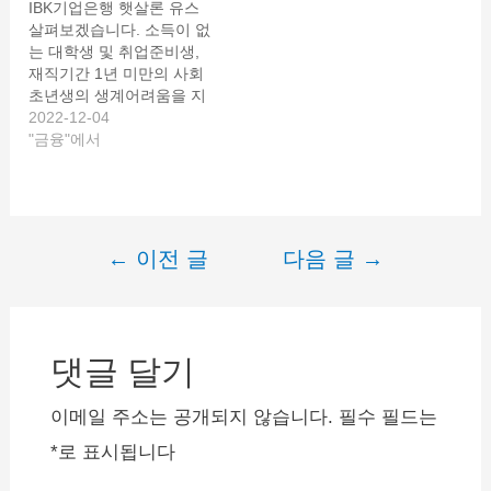
IBK기업은행 햇살론 유스
사업자 인터넷 기업대출 조
형 전세대출은 청년의 주거
살펴보겠습니다. 소득이 없
건 및 한도, 신청방법 알려
비 부담 경감을 위한 전세
는 대학생 및 취업준비생,
드리겠습니다.
숨은 정
자금 보증 지원상품입니다.
재직기간 1년 미만의 사회
부지원금 조회하기 > click~
주택법상 주택으로 되어 있
초년생의 생계어려움을 지
신한은행 사업자대출
으며 주택금융신용보증서
원하고자 하는 정부지원 대
2022-12-04
신한은행 사업자대출은 개
를 담보를 전세자금을 지원
출이 햇살론유스입니다.
"금융"에서
인사업자를 위한…
합니다. 임차보증금의…
IBK기업은행 햇살론youth
신청방법과 대출조건 상세
히 살펴봅시다. 대학생의
경우 학자금 대출 이외에
사실상 금융권 대출을 이용
←
이전 글
다음 글
→
글
하는 것은 어렵습니다. 소
득 및 재직자료가 없기 때
내
문에 사실상 거의 불가능하
비
다고 봐야 합니다. 이런 경
우에 이용할 수…
댓글 달기
게
이
이메일 주소는 공개되지 않습니다.
필수 필드는
션
*
로 표시됩니다