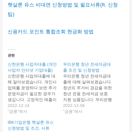
햇살론 유스 비대면 신청방법 및 필요서류(ft. 신청
팁)
신용카드 포인트 통합조회 현금화 방법
관련
신한은행 사업자대출 (개인
우리은행 청년 전세자금대
사업자 인터넷 기업대출)
출 조건 및 신청방법
신한은행 사업자대출에 대
우리은행 청년 전세자금대
해 알아보겠습니다. 개인사
출에 대해 살펴보겠습니다.
업체를 운영하다 보면 추가
청년의 주거비 경감을 위한
운영자금이 필요한 경우가
청년 전용 전세자금 보증
생깁니다. 고정적인 매출이
지원 상품입니다. 우리은행
나오지 않고 유동성이 있다
2022-12-14
청년 맞춤형 전세대출 자세
2022-12-06
보니 현금을 확보하기 어려
"금융"에서
한 대출자격, 대출조건 및
"금융"에서
울 때 개인사업자대출을 이
금리, 신청방법 알려드립니
IBK기업은행 햇살론 유스
용해 볼 수 있습니다. 신한
다. 우리은행 청년 전세자
신청방법 및 조건, 서류
은행의 사업자 대출인 개인
금대출 우리은행 청년 맞춤