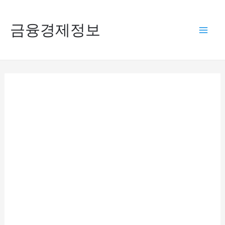
콘
텐
금융경제정보
Mai
츠
로
Men
건
너
뛰
기