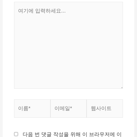
여
기
에
입
력
하
세
요...
이
이
웹
름
메
사
*
일
이
*
트
다음 번 댓글 작성을 위해 이 브라우저에 이