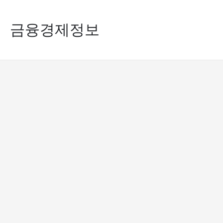
콘
금융경제정보
텐
츠
로
건
너
뛰
기