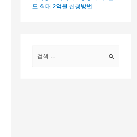
도 최대 2억원 신청방법
S
e
a
r
c
h
f
o