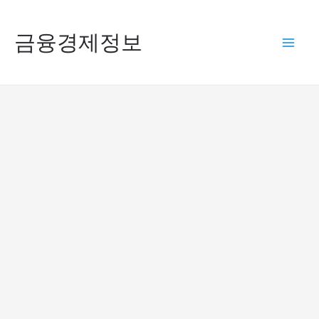
콘
텐
금융경제정보
Mai
츠
로
Men
건
너
뛰
기