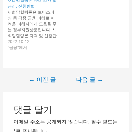
새희망힐링론 자격 조건 및
중고차 뿐 아니라 신차를
금리, 신청방법
구입하기 위해서도 가능한
새희망힐링론은 보이스피
자동차 구입 대출 상품이
싱 등 각종 금융 피해로 어
있습니다. 중고차를 사는
려운 피해자에게 도움을 주
방법으로 신한은행에서 취
는 정부지원상품입니다. 새
급하는 중고차 마이카 대출
희망힐링론 자격 및 신청관
과 마이카 전환대출이 있으
련 자세한 내용 알아보도록
2022-10-12
며, 신한카드에서…
하겠습니다. 새희망힐링론
"금융"에서
이란? 새희망힐링론은 보
이스 피싱 사기 등 금융피
해를 당한 서민을 위해서
신용회복위원회에서 긴급
필요자금을 지원하는 대출
←
이전 글
다음 글
→
글
상품입니다. 지속적으로 보
이스피싱 이외에 불법 사금
내
융 피해, 저축은행 후순위
비
채권 등 여러 금융피해를
입은 분들이…
댓글 달기
게
이
이메일 주소는 공개되지 않습니다.
필수 필드는
션
*
로 표시됩니다