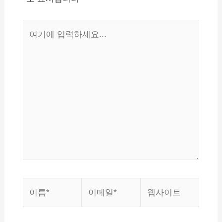
여
기
에
입
력
하
세
요...
이
이
웹
름
메
사
*
일
이