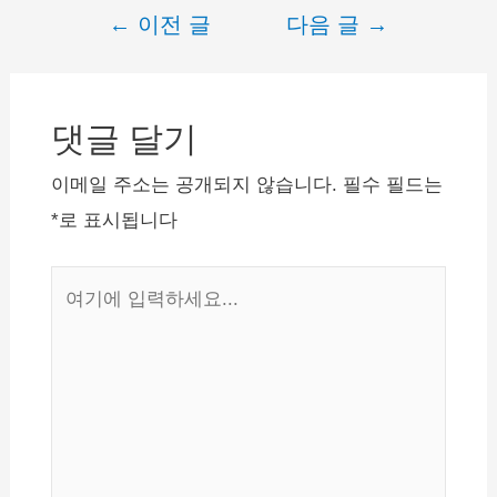
전세임대 신청대상자는 무
←
이전 글
다음 글
→
글
주택요건 및 소득, 자산 기
준을 충족하는 만 19세~ 만
내
39세 대학생 또는 취업준
비
비생입니다. 신청일 현재
사업지역 내 대학에 재학
댓글 달기
게
또는…
이
이메일 주소는 공개되지 않습니다.
필수 필드는
션
*
로 표시됩니다
여
기
에
입
력
하
세