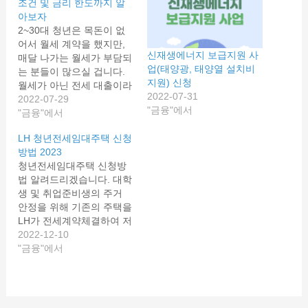
조건 및 금리 한도까지 알
아보자
2~30대 청년은 목돈이 없
어서 월세 계약을 했지만,
신재생에너지 보급지원 사
매달 나가는 월세가 부담되
업(태양광, 태양열 설치비
는 분들이 많으실 겁니다.
지원) 신청
월세가 아닌 전세 대출이라
2022-07-31
는 해결책이 있습니다. 전
2022-07-29
"금융"에서
세대출을 받고 싶지만 어떤
"금융"에서
전세 대출을 받아야 할지
LH 청년전세임대주택 신청
모르는 분을 위해 준비했습
방법 2023
니다. 청년 전세자금 대출
청년전세임대주택 신청방
종류에 대해 알아보겠습니
법 알려드리겠습니다. 대학
다. 청년 전세자금 대출 종
생 및 취업준비생의 주거
류 전세자금 대출 종류와
안정을 위해 기존의 주택을
주의해야 할 사항을 지난
LH가 전세계약체결하여 저
포스팅에서…
렴하게 재임대하는 사업입
2022-12-10
니다. 자세한 청년전세임대
"금융"에서
주택 신청방법 및 입주자
격, 임대조건 등 모든 것 정
리해드리겠습니다. 청년전
세임대주택 지원자격 청넌