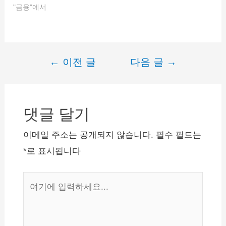
다. 햇살론/온라인 햇살론
"금융"에서
펴보겠습니다. 대출상
가 좋은 신용대출입니다.
의 신청방법, 대출조건, 후
품…
대출대상…
기 살펴봅시다. 웰컴저축은
행 햇살론 햇살론은 저신
용, 저소득자를 위한 정보
보증대출 상품으로 3개월
←
이전 글
다음 글
→
글
이상 재직중인 직장인이라
면 웰컴저축은행 햇살론을
내
생각해보시기 바랍니다. 지
비
점 방문이 어려운 직장인이
라도 온라인으로 햇살론 간
댓글 달기
게
편 조회 해보신 후 신청까
이
지 가능합니다. 소득이…
이메일 주소는 공개되지 않습니다.
필수 필드는
션
*
로 표시됩니다
여
기
에