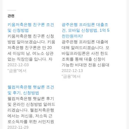
관련
키움저축은행 친구론 조건
광주은행 프라임론 대출조
및 신청방법
건, 모바일 신청방법, 1억 5
키움저축은행 친구론 신청
천만원까지!
방법 알아보겠습니다. 키움
광주은행 프라임론 대출에
저축은행 친구론은 만 20
대해 알려드리겠습니다. 모
세 이상의 남, 여노소 상관
바일프라임론은 사전 한도
없는 직장인을 입니다. 자
조회를 통해 대출 신청이
세한 키움저축은행 친구론
2022-12-03
가능한 비대면 전용 신용대
신청방법과 자격조건, 대출
"금융"에서
출입니다. 프라임론 대출조
2022-12-13
한도, 친구론외 신청가능한
건 및 신청방법 살펴봅시
"금융"에서
대안상품까지 상세히 알려
다.
2023년 무료운세 /
웰컴저축은행 햇살론 조건
드리겠습니다. 키움저축은
토정비결 / 신년운세
및 후기, 신청방법
행 친구론 키움저축은행 친
2023 연말정산 미리보기
웰컴저축은행 햇살론 후기
구론은 소득이 있는 만 20
서비스 광주은행 프라임론
및 온라인 신청방법 알려드
세 이상의 직장인을 대상으
광주은행 프라임론은 모바
리겠습니다. 웰컴저축은행
로 하는 직장인 대출상품입
일을 통해서 신청 가능한
에서는 저신용, 저소득 근
니다. 최대 3천만원한도까
상품으로 모바일프라임론
로소득자를 위한 서민지원
지 1~5년 이내 대출이 가능
입니다. 최대 1억 5천만원
상품인 햇살론을 지원합니
2022-11-29
한 상품으로 상세 조건 살
까지 대출이 가능해서 한도