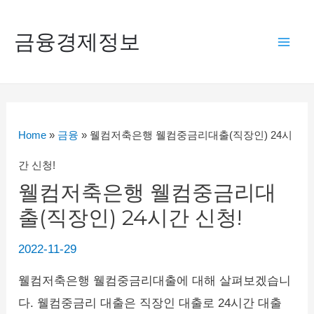
콘
텐
금융경제정보
Mai
츠
로
Men
건
너
Home
»
금융
»
웰컴저축은행 웰컴중금리대출(직장인) 24시
뛰
간 신청!
기
웰컴저축은행 웰컴중금리대
출(직장인) 24시간 신청!
2022-11-29
웰컴저축은행 웰컴중금리대출에 대해 살펴보겠습니
다. 웰컴중금리 대출은 직장인 대출로 24시간 대출