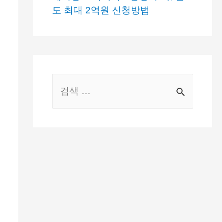
도 최대 2억원 신청방법
S
e
a
r
c
h
f
o