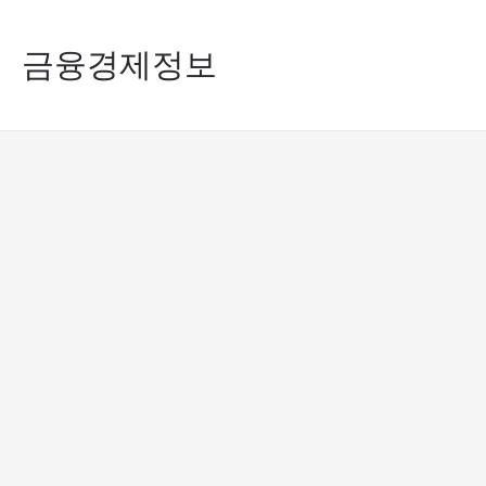
콘
금융경제정보
텐
츠
로
건
너
뛰
기