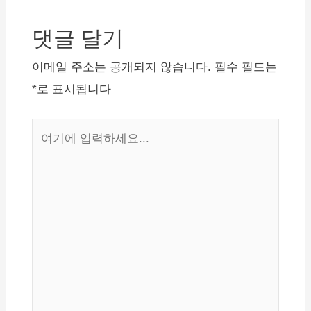
체크카드를 이용하고 있었
비
거나, 신한카드의…
댓글 달기
게
이
이메일 주소는 공개되지 않습니다.
필수 필드는
션
*
로 표시됩니다
여
기
에
입
력
하
세
요...