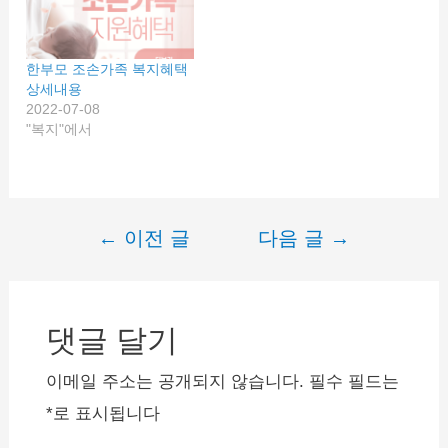
는 상품입니다. 이로 생계
부담없이 직업훈련을 잘 마
치도록 지원해 더나은 일자
한부모 조손가족 복지혜택
리를 갖도록 도와줍니다.
상세내용
대출조건 1인당 1,000만원
2022-07-08
한도내월별 대출 한도 :
"복지"에서
50~200만원 이내 …
←
이전 글
다음 글
→
글
내
비
댓글 달기
게
이
이메일 주소는 공개되지 않습니다.
필수 필드는
션
*
로 표시됩니다