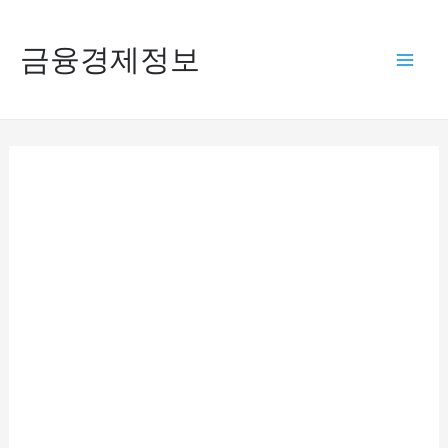
콘
텐
금융경제정보
Mai
츠
로
Men
건
너
뛰
기