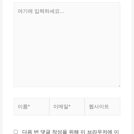
여
기
에
입
력
하
세
요...
이
이
웹
름
메
사
*
일
이
*
트
다음 번 댓글 작성을 위해 이 브라우저에 이