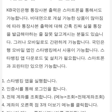
KB국민은행 통장사본 출력은 스마트폰을 통해서도
가능합니다. 비대면으로 개설 가능한 상품이 많아짐
에 따라 통장사본 출력에 대해 간혹 진짜 실물 통장
을 발급해야하는 줄 잘못 알고계시는 분들도 있습니
다. 그러나 모바일로도 간편하게 가능합니다. 국민은
행 모바일 앱인 스타뱅킹에서 사용이 가능합니다. 스
타뱅킹 앱 다운로드 및 설치가 필요합니다. 스마트폰
과 프린터만 있으면 가능합니다.
스타뱅킹 앱을 실행합니다.
인증서를 통해 로그인을 합니다.
전체 계좌를 조회합니다. (메뉴>조회>전체계좌조회)
계좌의 오른쪽 점 3개 더보기 메뉴를 클릭합니다.