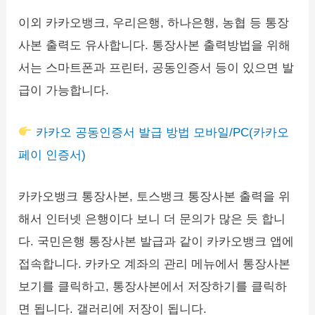
이외 카카오뱅크, 우리은행, 하나은행, 농협 등 통장
사본 출력도 유사합니다. 통장사본 출력방법을 위해
서는 스마트폰과 프린터, 공동인증서 등이 있으면 발
급이 가능합니다.
카카오 공동인증서 발급 방법 모바일/PC(카카오
페이 인증서)
카카오뱅크 통장사본, 토스뱅크 통장사본 출력을 위
해서 인터넷 은행이다 보니 더 문의가 많은 듯 합니
다. 국민은행 통장사본 발급과 같이 카카오뱅크 앱에
접속합니다. 카카오 계좌의 관리 메뉴에서 통장사본
보기를 클릭하고, 통장사본에서 저장하기를 클릭하
면 됩니다. 갤러리에 저장이 됩니다.