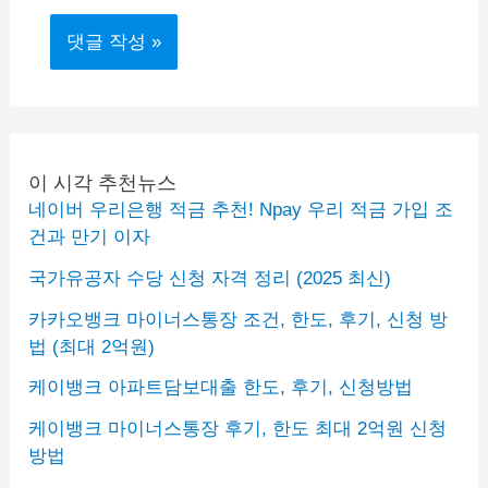
이 시각 추천뉴스
네이버 우리은행 적금 추천! Npay 우리 적금 가입 조
건과 만기 이자
국가유공자 수당 신청 자격 정리 (2025 최신)
카카오뱅크 마이너스통장 조건, 한도, 후기, 신청 방
법 (최대 2억원)
케이뱅크 아파트담보대출 한도, 후기, 신청방법
케이뱅크 마이너스통장 후기, 한도 최대 2억원 신청
방법