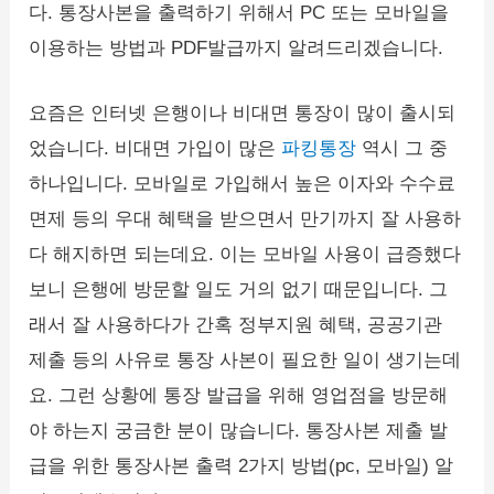
다. 통장사본을 출력하기 위해서 PC 또는 모바일을
이용하는 방법과 PDF발급까지 알려드리겠습니다.
요즘은 인터넷 은행이나 비대면 통장이 많이 출시되
었습니다. 비대면 가입이 많은
파킹통장
역시 그 중
하나입니다. 모바일로 가입해서 높은 이자와 수수료
면제 등의 우대 혜택을 받으면서 만기까지 잘 사용하
다 해지하면 되는데요. 이는 모바일 사용이 급증했다
보니 은행에 방문할 일도 거의 없기 때문입니다. 그
래서 잘 사용하다가 간혹 정부지원 혜택, 공공기관
제출 등의 사유로 통장 사본이 필요한 일이 생기는데
요. 그런 상황에 통장 발급을 위해 영업점을 방문해
야 하는지 궁금한 분이 많습니다. 통장사본 제출 발
급을 위한 통장사본 출력 2가지 방법(pc, 모바일) 알