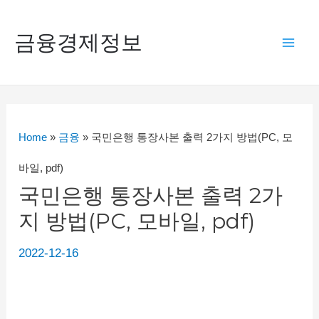
콘
텐
금융경제정보
Mai
츠
로
Men
건
너
Home
»
금융
»
국민은행 통장사본 출력 2가지 방법(PC, 모
뛰
바일, pdf)
기
국민은행 통장사본 출력 2가
지 방법(PC, 모바일, pdf)
2022-12-16