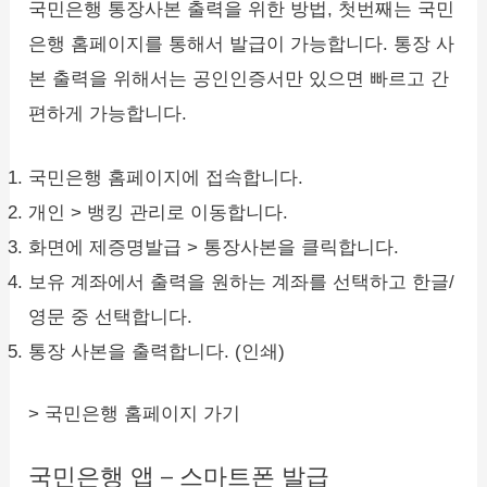
국민은행 통장사본 출력을 위한 방법, 첫번째는 국민
은행 홈페이지를 통해서 발급이 가능합니다. 통장 사
본 출력을 위해서는 공인인증서만 있으면 빠르고 간
편하게 가능합니다.
국민은행 홈페이지에 접속합니다.
개인 > 뱅킹 관리로 이동합니다.
화면에 제증명발급 > 통장사본을 클릭합니다.
보유 계좌에서 출력을 원하는 계좌를 선택하고 한글/
영문 중 선택합니다.
통장 사본을 출력합니다. (인쇄)
> 국민은행 홈페이지 가기
국민은행 앱 – 스마트폰 발급