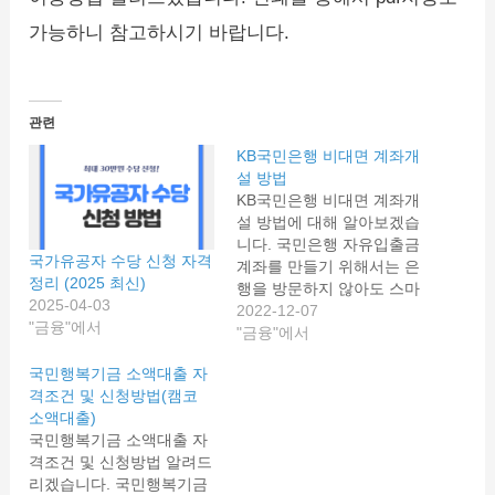
가능하니 참고하시기 바랍니다.
관련
KB국민은행 비대면 계좌개
설 방법
KB국민은행 비대면 계좌개
설 방법에 대해 알아보겠습
니다. 국민은행 자유입출금
국가유공자 수당 신청 자격
계좌를 만들기 위해서는 은
정리 (2025 최신)
행을 방문하지 않아도 스마
2025-04-03
트폰으로 간편 개설이 가능
2022-12-07
"금융"에서
합니다. 국민은행 비대면
"금융"에서
계좌개설 방법을 통해 입출
국민행복기금 소액대출 자
금통장을 발급받고 다양한
격조건 및 신청방법(캠코
수수료혜택까지 받아봅시
소액대출)
다. KB국민은행 비대면 계
국민행복기금 소액대출 자
좌개설 국민은행 비대면 계
격조건 및 신청방법 알려드
좌 개설 가능한 통장의 명
리겠습니다. 국민행복기금
칭은 KB국민ONE통장입니