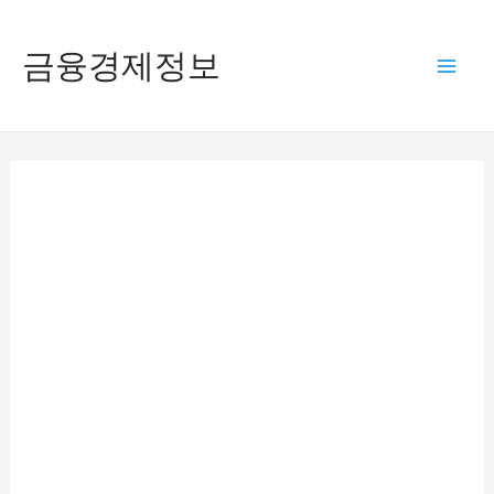
콘
텐
금융경제정보
Mai
츠
로
Men
건
너
뛰
기