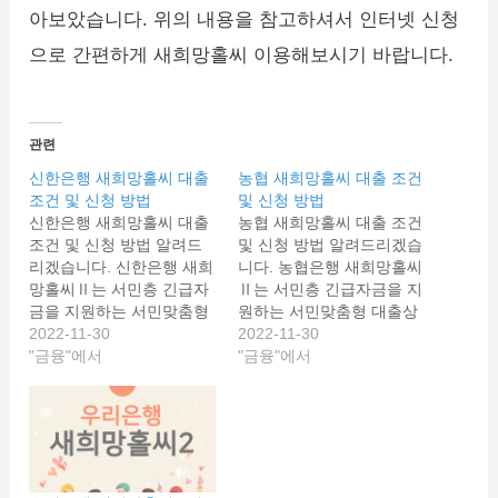
아보았습니다. 위의 내용을 참고하셔서 인터넷 신청
으로 간편하게 새희망홀씨 이용해보시기 바랍니다.
관련
신한은행 새희망홀씨 대출
농협 새희망홀씨 대출 조건
조건 및 신청 방법
및 신청 방법
신한은행 새희망홀씨 대출
농협 새희망홀씨 대출 조건
조건 및 신청 방법 알려드
및 신청 방법 알려드리겠습
리겠습니다. 신한은행 새희
니다. 농협은행 새희망홀씨
망홀씨Ⅱ는 서민층 긴급자
Ⅱ는 서민층 긴급자금을 지
금을 지원하는 서민맞춤형
원하는 서민맞춤형 대출상
대출상품입니다. 신한은행
2022-11-30
품입니다. 농협 새희망홀씨
2022-11-30
새희망홀씨 대출 자격, 서
"금융"에서
대출 자격, 서류, 조건, 후
"금융"에서
류, 조건, 후기와 부결 사유
기와 부결 사유까지 살펴보
까지 살펴보도록 하겠습니
도록 하겠습니다. 농협 새
다. 신한은행 새희망홀씨
희망홀씨는 하나은행 새희
는 하나은행 새희망홀씨,
망홀씨, 국민은행 새희망홀
국민은행 새희망홀씨, 농협
씨, 우리은행 새희망홀씨와
새희망홀씨와 더불어 많은
더불어 많은 분들이 이용하