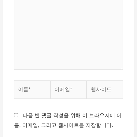
에
입
력
하
세
요...
이
이
웹
름
메
사
*
일
이
*
트
다음 번 댓글 작성을 위해 이 브라우저에 이
름, 이메일, 그리고 웹사이트를 저장합니다.