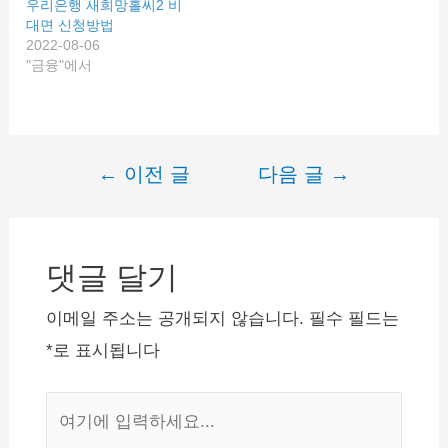
우리은행 새희망홀씨2 비
분들이 이용하는 서민지원
는 서민지원 대출상품입니
대면 신청방법
대출상품입니다. 신한은행
다. 농협은행 새희망홀씨는
2022-08-06
새희망홀씨는 인터넷/모바
스마트폰으로 간편대출이
"금융"에서
일/영업점에서 대출신청 가
가능하고 최고 3천 5백만
능하고 최대 35백만원 한
원 한도까지 대출가능합니
도까지 대출가능합니다. 자
다.…
세한…
←
이전 글
다음 글
→
글
내
비
댓글 달기
게
이
이메일 주소는 공개되지 않습니다.
필수 필드는
션
*
로 표시됩니다
여
기