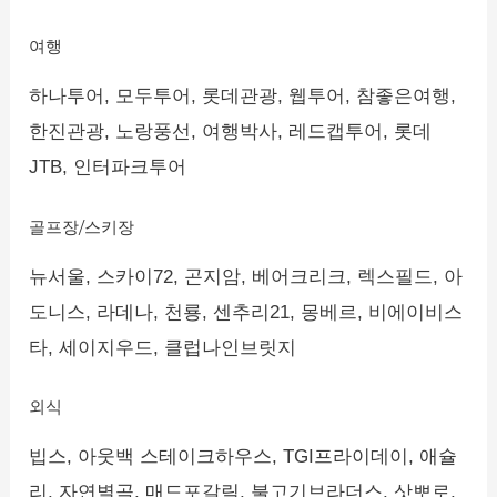
여행
하나투어, 모두투어, 롯데관광, 웹투어, 참좋은여행,
한진관광, 노랑풍선, 여행박사, 레드캡투어, 롯데
JTB, 인터파크투어
골프장/스키장
뉴서울, 스카이72, 곤지암, 베어크리크, 렉스필드, 아
도니스, 라데나, 천룡, 센추리21, 몽베르, 비에이비스
타, 세이지우드, 클럽나인브릿지
외식
빕스, 아웃백 스테이크하우스, TGI프라이데이, 애슐
리, 자연별곡, 매드포갈릭, 불고기브라더스, 삿뽀로,