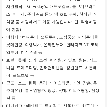
자연별곡, TGI.Friday’s, 매드포갈릭, 불고기브라더
스, 아티제, 뚜레쥬르 등(가맹 호텔 부페, 한식당, 양
식당 등 매장에서도 이용 가능합니다. 단, 직영매장
에 한함)
여행사 : 하나투어, 모두투어, 노랑풍선, 대명투어몰,
롯데관광, 여행박사, 온라인투어, 인터파크INT, 코레
일투어, 한진관광 등
호텔 : 롯데, 신라, 조선, 워커힐, 하얏트, 힐튼, 시그
니엘, 르메르디앙, 인터컨티넨탈, 강원랜드, 히든베
이, 포도호텔 등
콘도 : 소노, 한화, 용평, 베어스타운, 파인, 강촌, 무
주덕유산, 블루원경주, 청풍, 롯데, 휘닉스평창, 켄싱
턴 등
테마파크 : 에버랜드, 롯데월드, 서울랜드, 한국민속