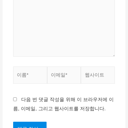
입
력
하
세
요...
이
이
웹
름
메
사
*
일
이
*
트
다음 번 댓글 작성을 위해 이 브라우저에 이
름, 이메일, 그리고 웹사이트를 저장합니다.