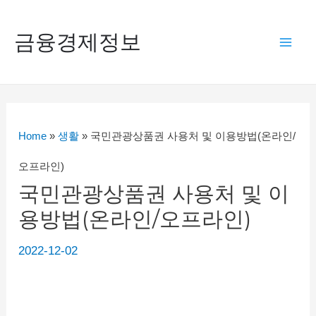
콘
텐
금융경제정보
Mai
츠
로
Men
건
너
Home
»
생활
»
국민관광상품권 사용처 및 이용방법(온라인/
뛰
오프라인)
기
국민관광상품권 사용처 및 이
용방법(온라인/오프라인)
2022-12-02