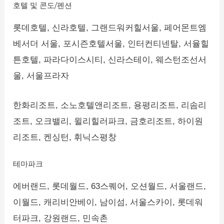
호텔 및 콘도/펜션
롯데호텔, 신라호텔, 그랜드워커힐서울, 페어몬트엠
베서더 서울, 포시즌호텔서울, 인터컨티넨탈, 서율힐
튼호텔, 파라다이스시티, 신라스테이, 웨스턴조선서
울, 서울프라자
한화리조트, 소노호텔앤리조트, 용평리조트, 리솜리
조트, 오크밸리, 윌리힐러파크, 금호리조트, 하이원
리조트, 켄싱턴, 휘닉스평창
테마파크
에버랜드, 롯데월드, 63스퀘어, 오션월드, 서울랜드,
이월드, 캐리비안베이, 남이섬, 서울스카이, 롯데워
터파크, 강원랜드, 민속촌