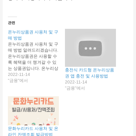
관련
온누리상품권 사용처 및 구
매 방법
온누리상품권 사용처 및 구
매 방법 알려드리겠습니다.
온누리상품권은 사용할 수
록 혜택을 더 챙겨갈 수 있
는 상품권입니다. 온누리상
충전식 카드형 온누리상품
품권 구매 방법과 사용처,
2022-11-14
권 앱 충전 및 사용방법
온라인 충전방법 등 자세히
"금융"에서
2022-11-14
알아봅시다. 온누리상품권
"금융"에서
이란? 온누리상품권은 전
통시장과 지역상점의 활성
화를 위해서 중소벤처기업
부 소상공인시장 진흥공단
에서 발행하는 상품권입니
다. 그러므로 대형마트 또
문화누리카드 사용처 및 온
는 프렌차이즈 매장에서는
라인 잔액조회 발급방법
사용이 불가합니다. 목적에