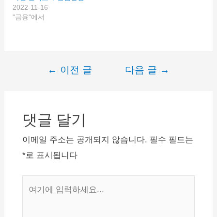
2022-11-16
맞게 시장이나 지역상점에
"금융"에서
서 물건을 구매할 때 쓸…
←
이전 글
다음 글
→
글
내
비
댓글 달기
게
이
이메일 주소는 공개되지 않습니다.
필수 필드는
션
*
로 표시됩니다
여
기
에